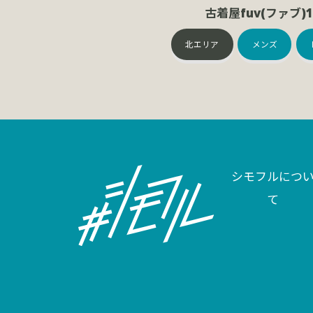
古着屋fuv(ファブ)
北エリア
メンズ
シモフルにつ
て