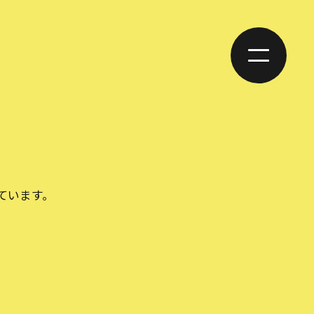
ています。