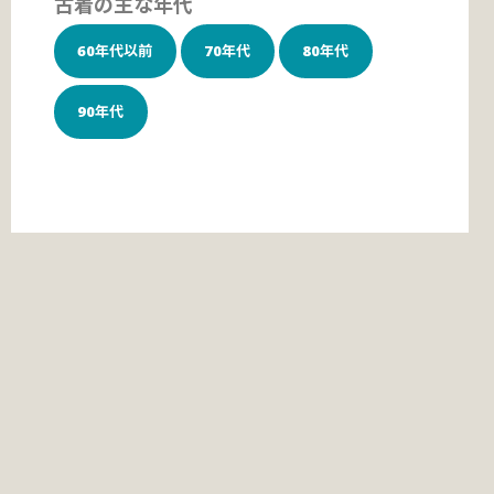
古着の主な年代
60年代以前
70年代
80年代
90年代