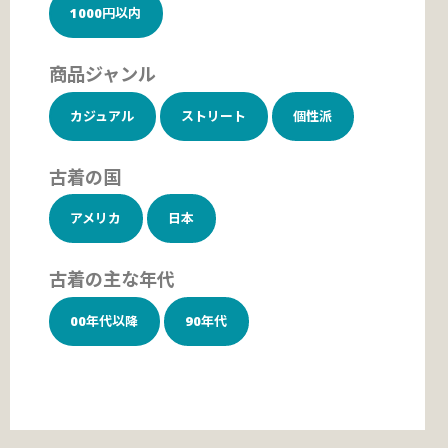
1000円以内
商品ジャンル
カジュアル
ストリート
個性派
古着の国
アメリカ
日本
古着の主な年代
00年代以降
90年代