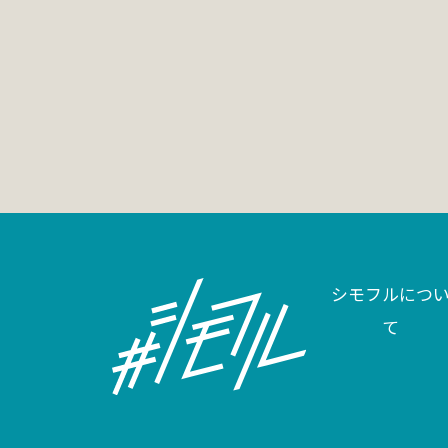
シモフルにつ
て