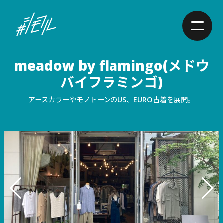
meadow by flamingo(メドウ
バイフラミンゴ)
アースカラーやモノトーンのUS、EURO古着を展開。