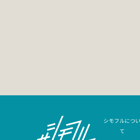
シモフルにつ
て