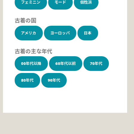
フェミニン
モード
個性派
古着の国
アメリカ
ヨーロッパ
日本
古着の主な年代
00年代以降
60年代以前
70年代
80年代
90年代