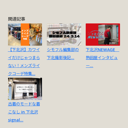
関連記事
【下北沢】カワイ
シモフル編集部の
下北沢NEWAGE
イだけじゃつまら
下北撮影後記...
熱田屋インタビュ
ない！メンズライ
ー...
クコーデ特集...
古着のモードな着
こなし in 下北沢
signal...